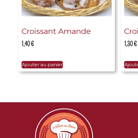
Croissant Amande
Cro
1,40
€
1,30
€
Ajouter au panier
Ajout