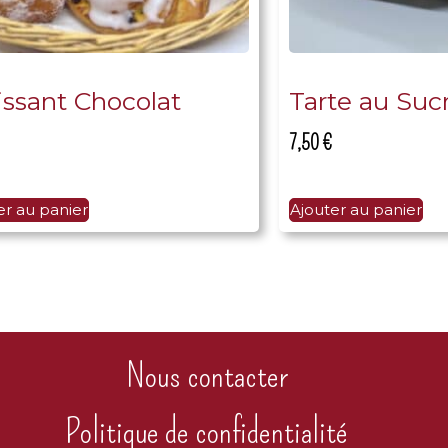
issant Chocolat
Tarte au Suc
7,50
€
er au panier
Ajouter au panier
Nous contacter
Politique de confidentialité