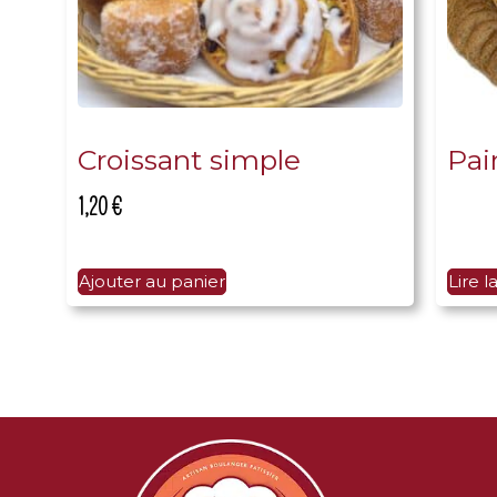
Croissant simple
Pai
1,20
€
Ajouter au panier
Lire l