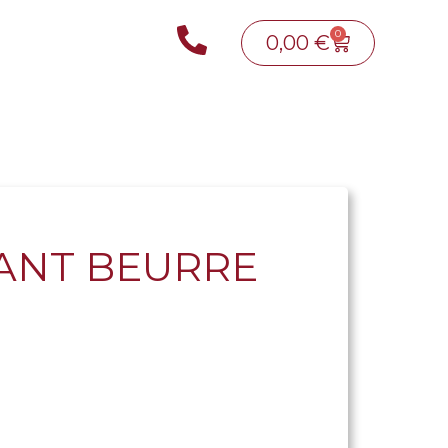
0
0,00
€
ANT BEURRE