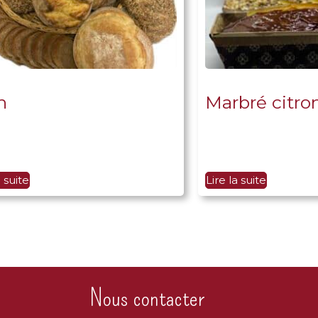
n
Marbré citro
a suite
Lire la suite
Nous contacter