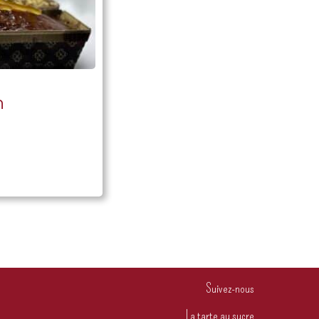
n
Suivez-nous
La tarte au sucre