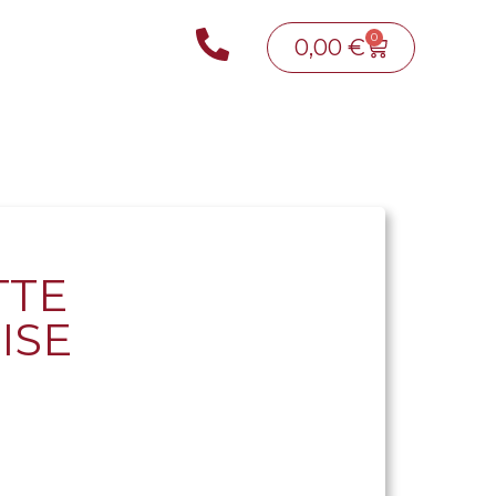
0
0,00
€
TTE
ISE