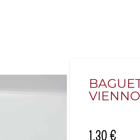
BAGUE
VIENNO
1,30
€