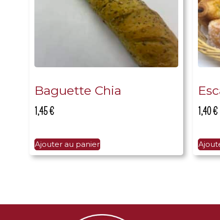
Baguette Chia
Esc
1,45
€
1,40
€
Ajouter au panier
Ajout