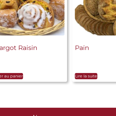
argot Raisin
Pain
er au panier
Lire la suite