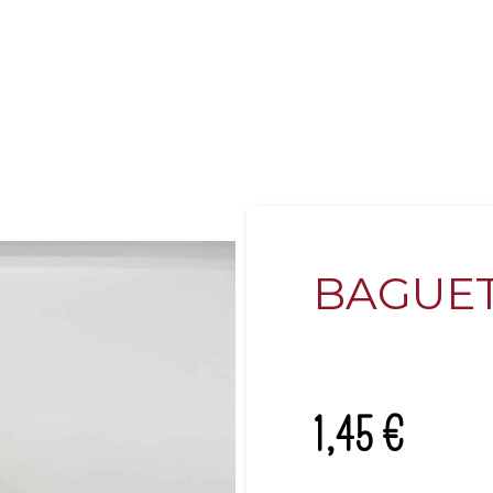
BAGUET
1,45
€