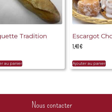
uette Tradition
Escargot Cho
1,40
€
er au panier
Ajouter au panier
Nous contacter