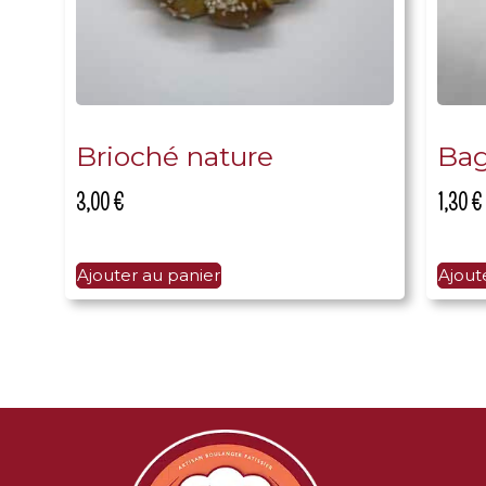
Brioché nature
Bag
3,00
€
1,30
€
Ajouter au panier
Ajout