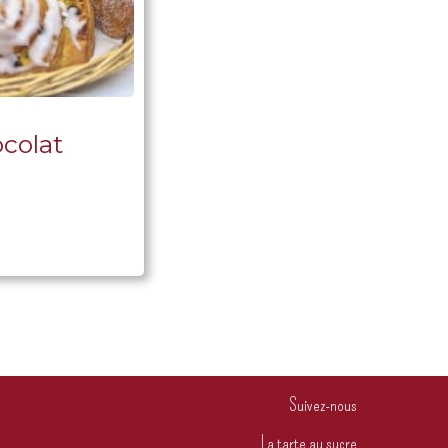
colat
Suivez-nous
La tarte au sucre