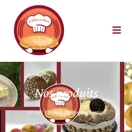
Nos produits
Accueil
/
Salés
/ Sandwich prestige